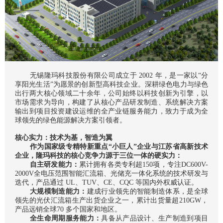
无锡隆玛科技股份有限公司成立于 2002 年，是一家以“分
享阳光生活”为愿景的创新型高科技企业。深耕绿色电力与绿色
出行两大核心领域二十余年，公司始终以科技创新为引擎，以
市场需求为导向，构建了从核心产品研发制造、系统解决方案
输出到项目投资建设运维的全产业链服务能力，致力于成为全
球领先的绿色能源解决方案引领者。
核心实力：技术为基，智造为翼
作为
国家级
专精特新重点“小巨人”企业与江苏省高新技术
企业，隆玛科技的核心竞争力源于三位一体的硬实力：
自主研发能力：
累计拥有各类专利超150项，专注DC600V-
2000V全电压范围智能汇流箱、光储充一体化系统的技术研发与
迭代，产品通过 UL、TUV、CE、CQC 等国内外权威认证。
大规模制造能力：
建成行业
领先
的智能制造体系，是全球
领先
的光伏汇流箱生产出货企业之一，累计出货量超210GW，
产品远销全球70 多个
国家
和地区。
全生命周期服务能力：
具备从产品设计、生产制造到项目