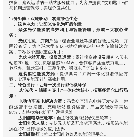
投资、建设运维的一站式服务能力，为客户提供 “交钥匙工程”
与长期运营保障，实现价值共创。
业务矩阵：双轮驱动，构建绿色生态
一、绿色电力：让阳光转化为可靠能量
聚焦光伏能源的
高效
利用与智能管理，形成三大核心业
务：
光伏汇流、并网产品：
覆盖全电压等级的智能汇流箱、并
网设备等，为全球大型光伏电站提供稳定的电力传输解决方
案，中标多个国际重点项目；
光伏电站开发、投资及运营：
累计投资建设及服务光伏电
站超200座，装机总容量超200MW，合作客户涵盖统力电工、
养乐多、凯龙高科、三菱化学、强茂电子等知名企业；
速装柔性能源方舱：
提供离网 / 并网一体化能源供应方
案，实现多能互补与
高效
利用。
二、绿色出行：让每一次出行都低碳环保
以“光伏 + 储能 + 充电”一体化为核心，拓展多元化出行场
景：
电动汽车充电解决方案：
涵盖交直流充电桩研发制造、智
能运营平台搭建、充电场站投资运营，产品充能效率高达
98%，支持模块化扩容与远程运维；
太阳能电动三轮车：
自主研发新能源光伏三轮车；
太阳能无人艇：
光伏无人艇及配套管理系统，拓展绿色能
源在特种出行领域的应用边界；
太阳能路灯：
推出太阳能路灯及智能管理平台。