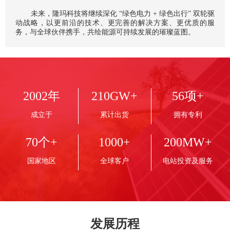
未来，隆玛科技将继续深化 “绿色电力 + 绿色出行” 双轮驱
动战略，以更前沿的技术、更完善的解决方案、更优质的服
务，与全球伙伴携手，共绘能源可持续发展的璀璨蓝图。
2002
年
210
GW+
56
项+
成立于
累计出货
拥有专利
70
个+
1000
+
200
MW+
国家地区
全球客户
电站投资及服务
发展历程